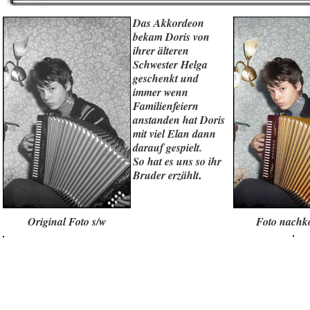
Das Akkordeon
bekam Doris von
ihrer älteren
Schwester Helga
geschenkt und
immer wenn
Familienfeiern
anstanden hat Doris
mit viel Elan dann
darauf gespielt.
So hat es uns so ihr
.
Bruder erzählt
Original Foto s/w
Foto nachko