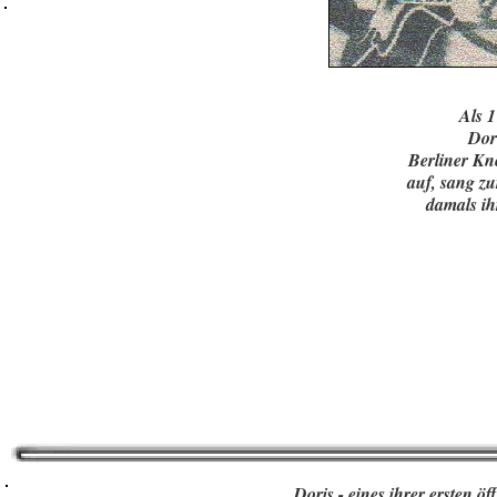
Als 1
Dor
Berliner Kn
auf, sang zu
damals ih
Doris - eines ihrer ersten öf